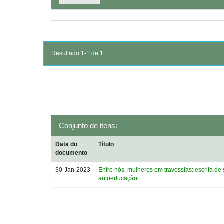
Resultado 1-1 de 1.
Conjunto de itens:
Data do
Título
documento
30-Jan-2023
Entre nós, mulheres em travessias: escrita de 
autoeducação