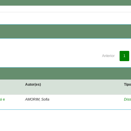
Anterior
1
Autor(es)
Tip
si e
AMORIM, Sofia
Diss