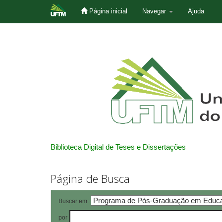
Página inicial
Navegar
Ajuda
Skip
navigation
Biblioteca Digital de Teses e Dissertações
Página de Busca
Buscar em:
por