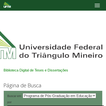
Skip
navigation
Biblioteca Digital de Teses e Dissertações
Página de Busca
Buscar em:
por