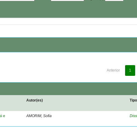
Anterior
1
Autor(es)
Tip
si e
AMORIM, Sofia
Diss