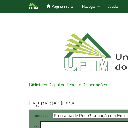
Página inicial
Navegar
Ajuda
Skip
navigation
Biblioteca Digital de Teses e Dissertações
Página de Busca
Buscar em:
por