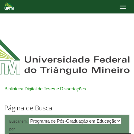
Skip
navigation
Biblioteca Digital de Teses e Dissertações
Página de Busca
Buscar em:
por