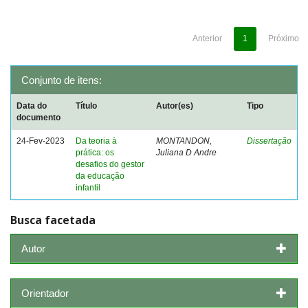
Anterior
1
Próximo
Conjunto de itens:
Data do
Título
Autor(es)
Tipo
documento
24-Fev-2023
Da teoria à
MONTANDON,
Dissertação
prática: os
Juliana D Andre
desafios do gestor
da educação
infantil
Busca facetada
Autor
Orientador