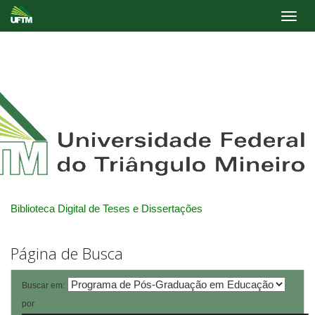
Skip
navigation
Biblioteca Digital de Teses e Dissertações
Página de Busca
Buscar em:
por