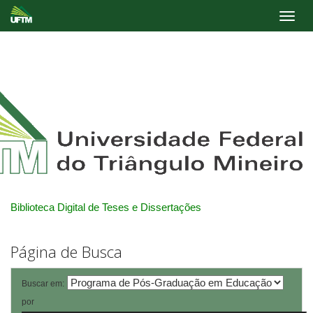
Skip
navigation
Biblioteca Digital de Teses e Dissertações
Página de Busca
Buscar em:
por