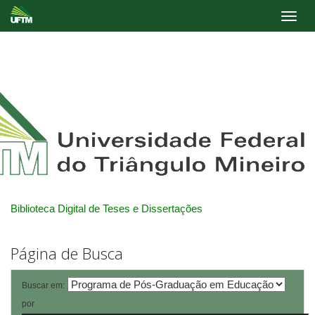
Skip
navigation
Biblioteca Digital de Teses e Dissertações
Página de Busca
Buscar em:
por