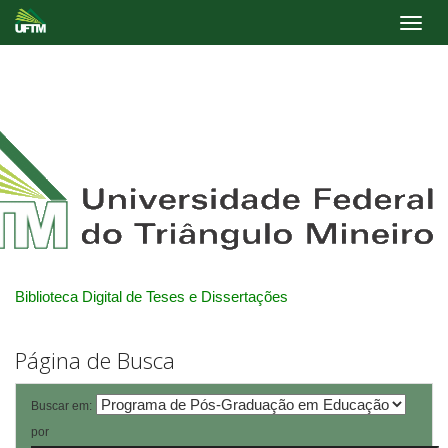
Skip
navigation
Biblioteca Digital de Teses e Dissertações
Página de Busca
Buscar em:
por