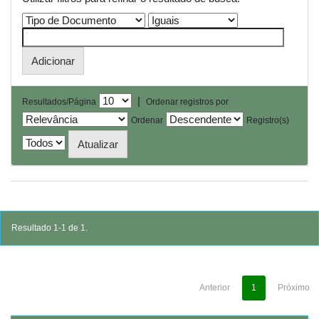
|
Resultados/Página
Ordenar registros por
Ordenar
Registro(s)
Resultado 1-1 de 1.
Anterior
1
Próximo