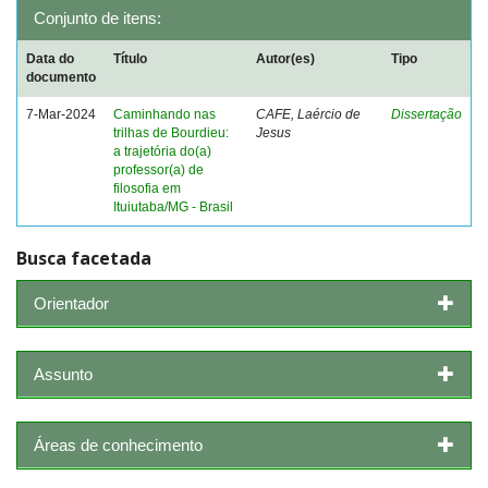
Conjunto de itens:
Data do
Título
Autor(es)
Tipo
documento
7-Mar-2024
Caminhando nas
CAFE, Laércio de
Dissertação
trilhas de Bourdieu:
Jesus
a trajetória do(a)
professor(a) de
filosofia em
Ituiutaba/MG - Brasil
Busca facetada
Orientador
Assunto
Áreas de conhecimento