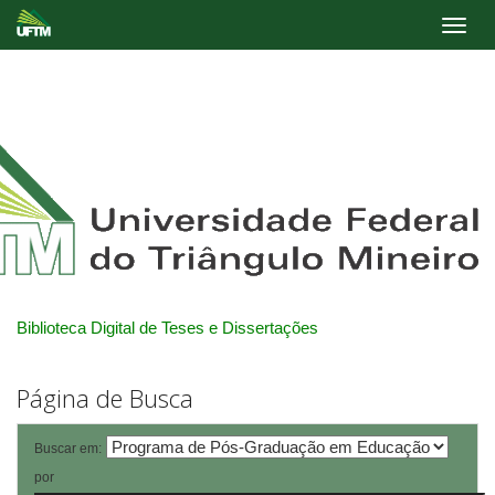
Skip
navigation
Biblioteca Digital de Teses e Dissertações
Página de Busca
Buscar em:
por