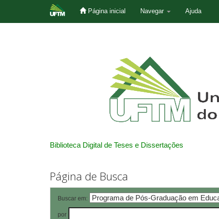
Página inicial
Navegar
Ajuda
Skip
navigation
Biblioteca Digital de Teses e Dissertações
Página de Busca
Buscar em:
por