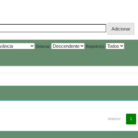
Ordenar
Registro(s)
Anterior
1