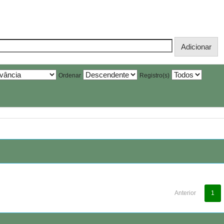
Ordenar
Registro(s)
Anterior
1