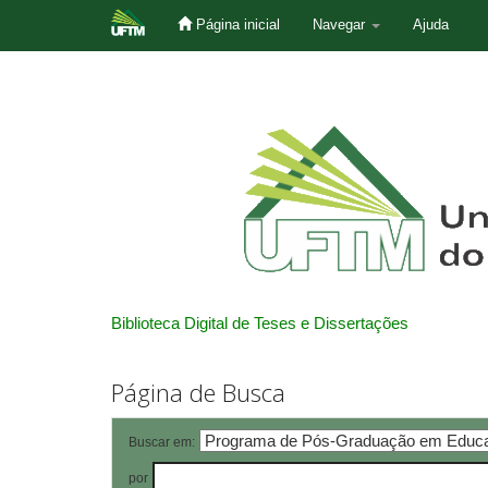
Página inicial
Navegar
Ajuda
Skip
navigation
Biblioteca Digital de Teses e Dissertações
Página de Busca
Buscar em:
por