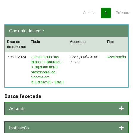
Anterior
1
Próximo
Conjunto de itens:
Data do
Título
Autor(es)
Tipo
documento
7-Mar-2024
Caminhando nas
CAFE, Laércio de
Dissertação
trilhas de Bourdieu:
Jesus
a trajetória do(a)
professor(a) de
filosofia em
Ituiutaba/MG - Brasil
Busca facetada
Assunto
Instituição