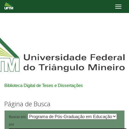
Skip
navigation
Biblioteca Digital de Teses e Dissertações
Página de Busca
Buscar em:
por