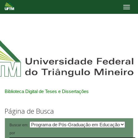
Skip
navigation
Biblioteca Digital de Teses e Dissertações
Página de Busca
Buscar em:
por