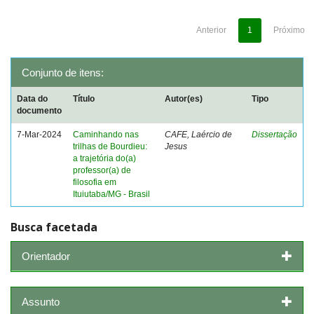
Anterior
1
Próximo
Conjunto de itens:
Data do
Título
Autor(es)
Tipo
documento
7-Mar-2024
Caminhando nas
CAFE, Laércio de
Dissertação
trilhas de Bourdieu:
Jesus
a trajetória do(a)
professor(a) de
filosofia em
Ituiutaba/MG - Brasil
Busca facetada
Orientador
Assunto