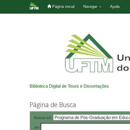
Página inicial
Navegar
Ajuda
Skip
navigation
Biblioteca Digital de Teses e Dissertações
Página de Busca
Buscar em:
por