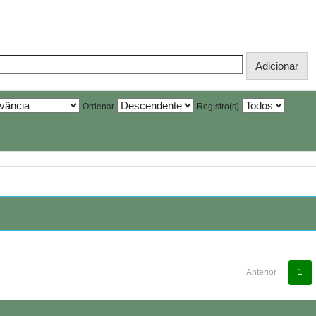
Ordenar
Registro(s)
Anterior
1