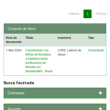
Anterior
1
Próximo
Conjunto de itens:
Data do
Título
Autor(es)
Tipo
documento
7-Mar-2024
Caminhando nas
CAFE, Laércio de
Dissertação
trilhas de Bourdieu:
Jesus
a trajetória do(a)
professor(a) de
filosofia em
Ituiutaba/MG - Brasil
Busca facetada
Orientador
Assunto