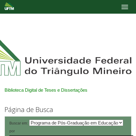
Skip
navigation
Biblioteca Digital de Teses e Dissertações
Página de Busca
Buscar em:
por