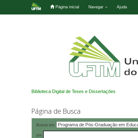
Página inicial
Navegar
Ajuda
Skip
navigation
Biblioteca Digital de Teses e Dissertações
Página de Busca
Buscar em:
por