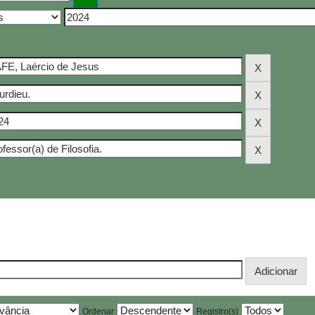
Ordenar
Registro(s)