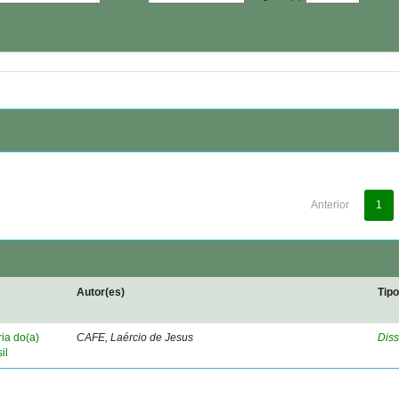
Anterior
1
Autor(es)
Tip
ria do(a)
CAFE, Laércio de Jesus
Diss
il