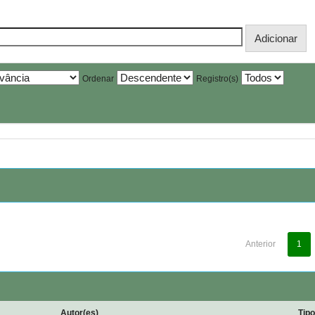
Ordenar
Registro(s)
Anterior
1
Autor(es)
Tip