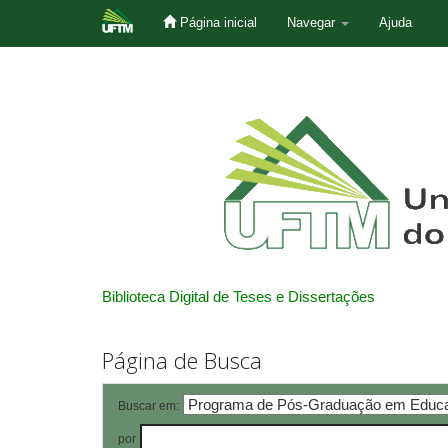
Página inicial
Navegar
Ajuda
Skip
navigation
Biblioteca Digital de Teses e Dissertações
Página de Busca
Buscar em:
por