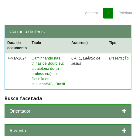
Anterior
1
Próximo
Conjunto de itens:
Data do
Título
Autor(es)
Tipo
documento
7-Mar-2024
Caminhando nas
CAFE, Laércio de
Dissertação
trilhas de Bourdieu:
Jesus
a trajetória do(a)
professor(a) de
filosofia em
Ituiutaba/MG - Brasil
Busca facetada
Orientador
Assunto