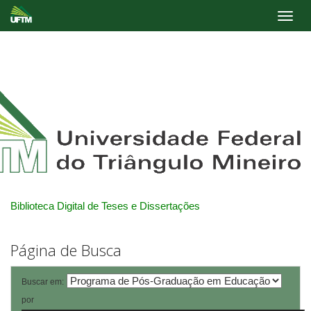
Skip
navigation
Biblioteca Digital de Teses e Dissertações
Página de Busca
Buscar em:
por