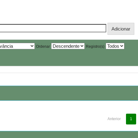
Ordenar
Registro(s)
Anterior
1