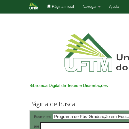
Página inicial
Navegar
Ajuda
Skip
navigation
Biblioteca Digital de Teses e Dissertações
Página de Busca
Buscar em:
por