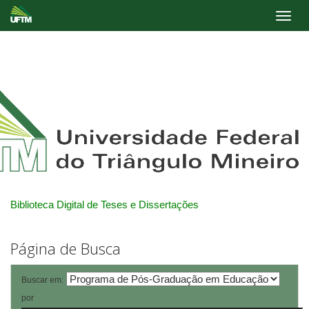
Skip
navigation
Biblioteca Digital de Teses e Dissertações
Página de Busca
Buscar em:
por