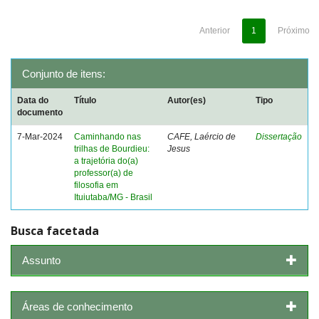
Anterior
1
Próximo
Conjunto de itens:
Data do
Título
Autor(es)
Tipo
documento
7-Mar-2024
Caminhando nas
CAFE, Laércio de
Dissertação
trilhas de Bourdieu:
Jesus
a trajetória do(a)
professor(a) de
filosofia em
Ituiutaba/MG - Brasil
Busca facetada
Assunto
Áreas de conhecimento