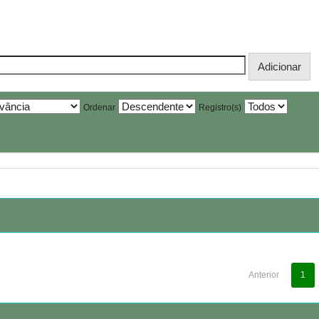
Ordenar
Registro(s)
Anterior
1