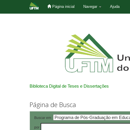
Página inicial
Navegar
Ajuda
Skip
navigation
Biblioteca Digital de Teses e Dissertações
Página de Busca
Buscar em:
por