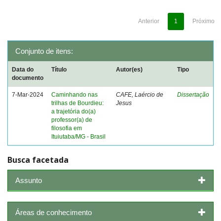
Anterior
1
Próximo
Conjunto de itens:
Data do
Título
Autor(es)
Tipo
documento
7-Mar-2024
Caminhando nas
CAFE, Laércio de
Dissertação
trilhas de Bourdieu:
Jesus
a trajetória do(a)
professor(a) de
filosofia em
Ituiutaba/MG - Brasil
Busca facetada
Assunto
Áreas de conhecimento