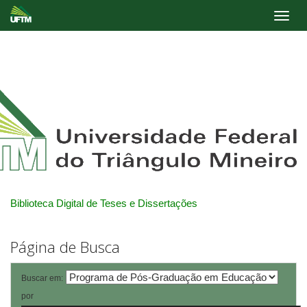
Skip
navigation
Biblioteca Digital de Teses e Dissertações
Página de Busca
Buscar em:
por