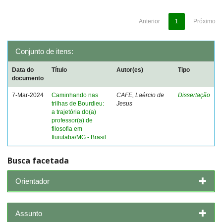
Anterior
1
Próximo
Conjunto de itens:
Data do
Título
Autor(es)
Tipo
documento
7-Mar-2024
Caminhando nas
CAFE, Laércio de
Dissertação
trilhas de Bourdieu:
Jesus
a trajetória do(a)
professor(a) de
filosofia em
Ituiutaba/MG - Brasil
Busca facetada
Orientador
Assunto