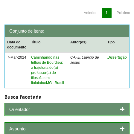
Anterior
1
Próximo
Conjunto de itens:
Data do
Título
Autor(es)
Tipo
documento
7-Mar-2024
Caminhando nas
CAFE, Laércio de
Dissertação
trilhas de Bourdieu:
Jesus
a trajetória do(a)
professor(a) de
filosofia em
Ituiutaba/MG - Brasil
Busca facetada
Orientador
Assunto