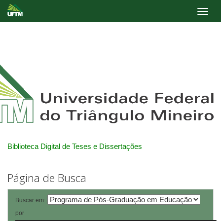
Skip
navigation
Biblioteca Digital de Teses e Dissertações
Página de Busca
Buscar em:
por