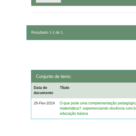
Resultado 1-1 de 1.
Conjunto de itens:
Data do
Título
documento
26-Fev-2024
O que pode uma complementação pedagógic
matemática?: experienciando docência com b
educação básica