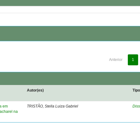
Anterior
1
Autor(es)
Tip
a em
TRISTÃO, Stella Luiza Gabriel
Diss
acharel na