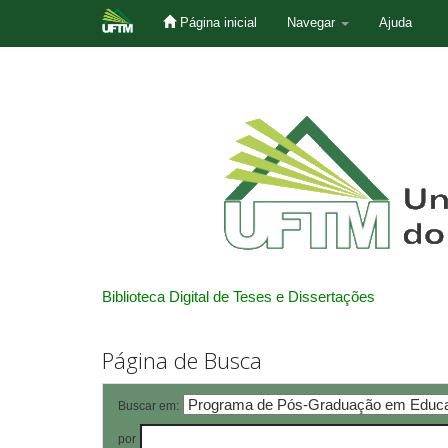
Página inicial
Navegar
Ajuda
Skip
navigation
Biblioteca Digital de Teses e Dissertações
Página de Busca
Buscar em:
por