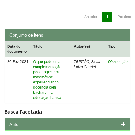
Anterior
1
Próximo
Conjunto de itens:
Data do
Título
Autor(es)
Tipo
documento
26-Fev-2024
O que pode uma
TRISTÃO, Stella
Dissertação
complementação
Luiza Gabriel
pedagógica em
matemática?:
experienciando
docência com
bacharel na
educação básica
Busca facetada
Autor