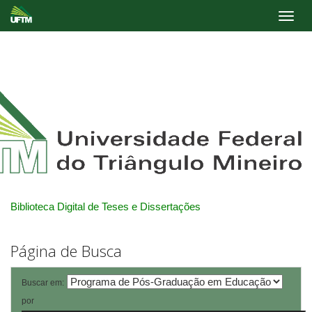
Skip
navigation
Biblioteca Digital de Teses e Dissertações
Página de Busca
Buscar em:
por