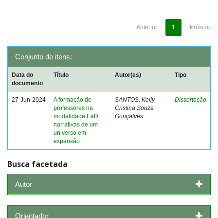
Anterior
1
Próximo
Conjunto de itens:
Data do
Título
Autor(es)
Tipo
documento
27-Jun-2024
A formação de
SANTOS, Kelly
Dissertação
professores na
Cristina Souza
modalidade EaD:
Gonçalves
narrativas de um
universo em
expansão
Busca facetada
Autor
Orientador