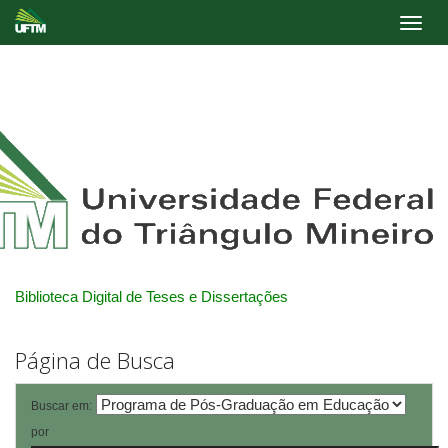
Skip
navigation
Biblioteca Digital de Teses e Dissertações
Página de Busca
Buscar em:
por