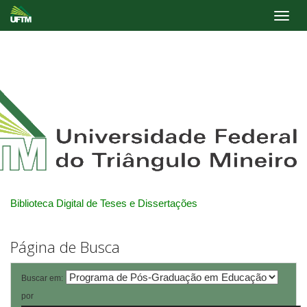
Skip
navigation
Biblioteca Digital de Teses e Dissertações
Página de Busca
Buscar em:
por