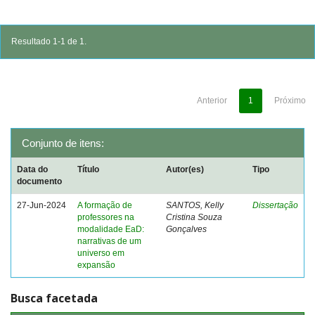
Resultado 1-1 de 1.
Anterior
1
Próximo
Conjunto de itens:
Data do
Título
Autor(es)
Tipo
documento
27-Jun-2024
A formação de
SANTOS, Kelly
Dissertação
professores na
Cristina Souza
modalidade EaD:
Gonçalves
narrativas de um
universo em
expansão
Busca facetada