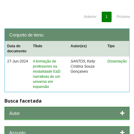
Anterior
1
Próximo
Conjunto de itens:
Data do
Título
Autor(es)
Tipo
documento
27-Jun-2024
A formação de
SANTOS, Kelly
Dissertação
professores na
Cristina Souza
modalidade EaD:
Gonçalves
narrativas de um
universo em
expansão
Busca facetada
Autor
Assunto