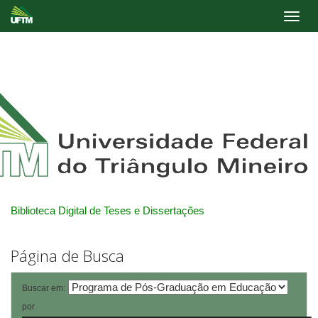
Skip
navigation
Biblioteca Digital de Teses e Dissertações
Página de Busca
Buscar em:
por