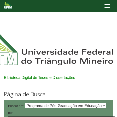
Skip
navigation
Biblioteca Digital de Teses e Dissertações
Página de Busca
Buscar em:
por