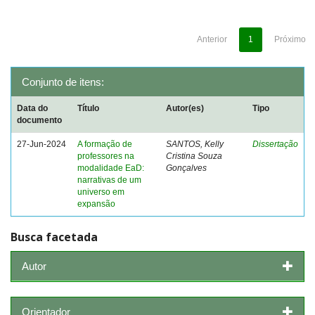
Anterior
1
Próximo
Conjunto de itens:
Data do
Título
Autor(es)
Tipo
documento
27-Jun-2024
A formação de
SANTOS, Kelly
Dissertação
professores na
Cristina Souza
modalidade EaD:
Gonçalves
narrativas de um
universo em
expansão
Busca facetada
Autor
Orientador