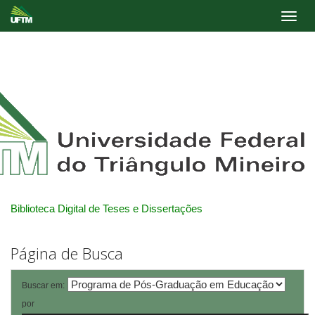
Skip
navigation
Biblioteca Digital de Teses e Dissertações
Página de Busca
Buscar em:
por