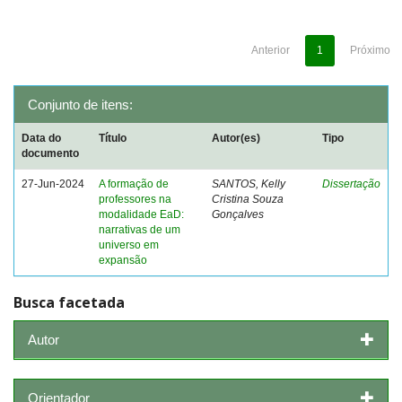
Anterior
1
Próximo
Conjunto de itens:
Data do
Título
Autor(es)
Tipo
documento
27-Jun-2024
A formação de
SANTOS, Kelly
Dissertação
professores na
Cristina Souza
modalidade EaD:
Gonçalves
narrativas de um
universo em
expansão
Busca facetada
Autor
Orientador