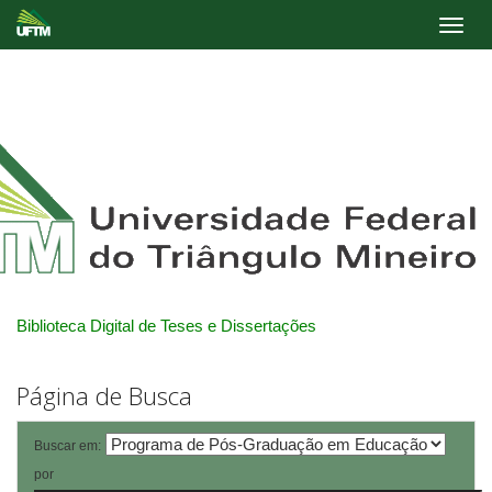
Skip
navigation
Biblioteca Digital de Teses e Dissertações
Página de Busca
Buscar em:
por