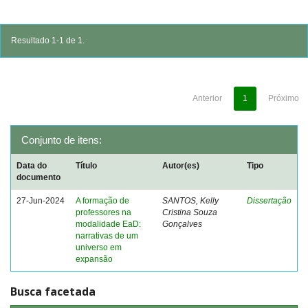
Resultado 1-1 de 1.
Anterior
1
Próximo
Conjunto de itens:
Data do
Título
Autor(es)
Tipo
documento
27-Jun-2024
A formação de
SANTOS, Kelly
Dissertação
professores na
Cristina Souza
modalidade EaD:
Gonçalves
narrativas de um
universo em
expansão
Busca facetada