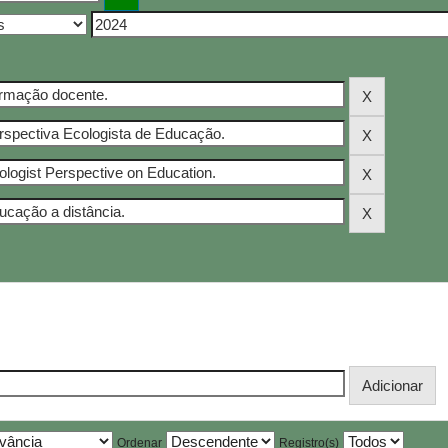
Ordenar
Registro(s)