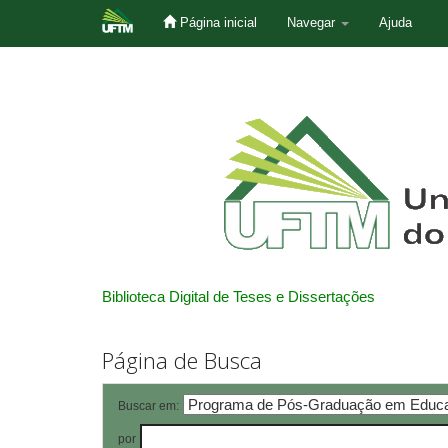
Página inicial
Navegar
Ajuda
Skip
navigation
Biblioteca Digital de Teses e Dissertações
Página de Busca
Buscar em:
por