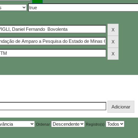
Ordenar
Registro(s)