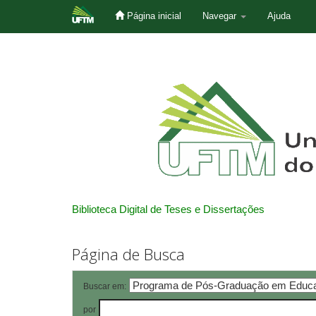
Página inicial
Navegar
Ajuda
Skip
navigation
Biblioteca Digital de Teses e Dissertações
Página de Busca
Buscar em:
por