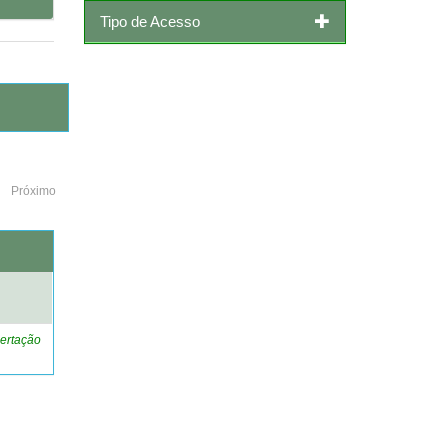
Tipo de Acesso
Próximo
o
ertação