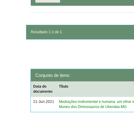
Resultado 1-1 de 1.
Conjunto de itens:
Data do
Título
documento
21-Jun-2021
Mediações instrumental e humana: um olhar 
Museu dos Diniossauros de Uberaba-MG