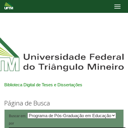
Skip
navigation
Biblioteca Digital de Teses e Dissertações
Página de Busca
Buscar em:
por