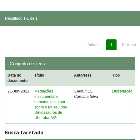
Resultado 1-1 de 1.
Anterior
1
Próximo
Conjunto de itens:
Data do
Título
Autor(es)
Tipo
documento
21-Jun-2021
Mediações
SANCHES,
Dissertação
instrumental e
Carolina Silva
humana: um olhar
sobre o Museu dos
Diniossauros de
Uberaba-MG
Busca facetada