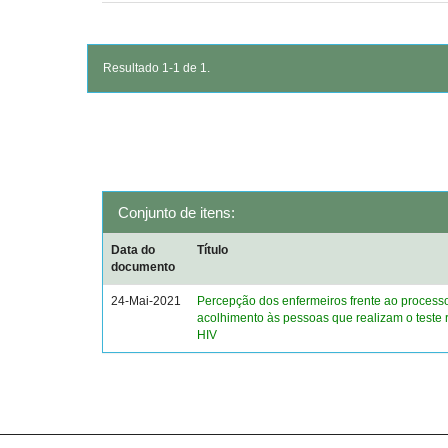
Resultado 1-1 de 1.
Conjunto de itens:
Data do
Título
documento
24-Mai-2021
Percepção dos enfermeiros frente ao process
acolhimento às pessoas que realizam o teste 
HIV