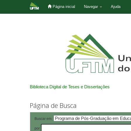
Página inicial
Navegar
Ajuda
Skip
navigation
Biblioteca Digital de Teses e Dissertações
Página de Busca
Buscar em:
por