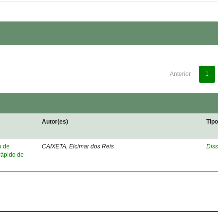
Anterior
1
Autor(es)
Tip
o de
CAIXETA, Elcimar dos Reis
Diss
rápido de