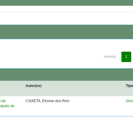
Anterior
1
Autor(es)
Tip
o de
CAIXETA, Elcimar dos Reis
Diss
rápido de