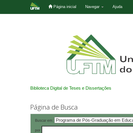
Página inicial
Navegar
Ajuda
Skip
navigation
Biblioteca Digital de Teses e Dissertações
Página de Busca
Buscar em:
por