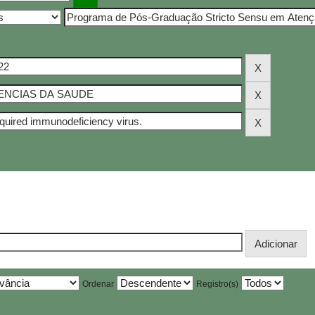
Ordenar
Registro(s)