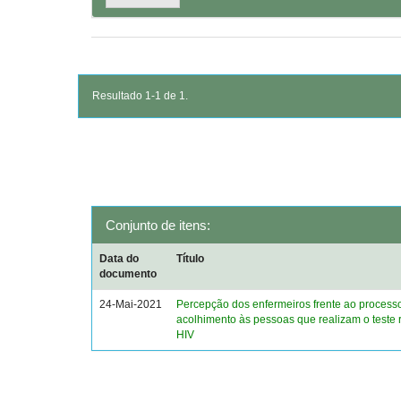
Resultado 1-1 de 1.
Conjunto de itens:
Data do
Título
documento
24-Mai-2021
Percepção dos enfermeiros frente ao process
acolhimento às pessoas que realizam o teste 
HIV