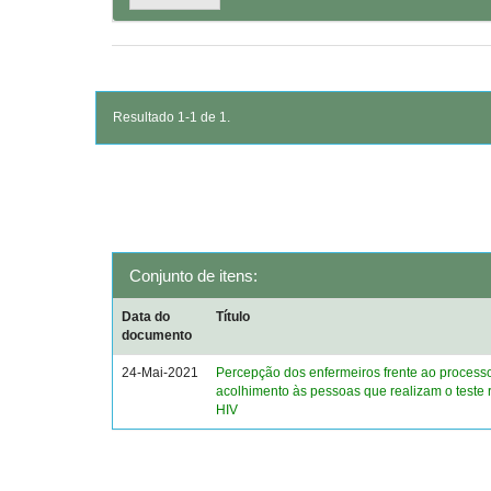
Resultado 1-1 de 1.
Conjunto de itens:
Data do
Título
documento
24-Mai-2021
Percepção dos enfermeiros frente ao process
acolhimento às pessoas que realizam o teste 
HIV