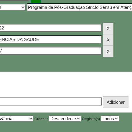
Ordenar
Registro(s)