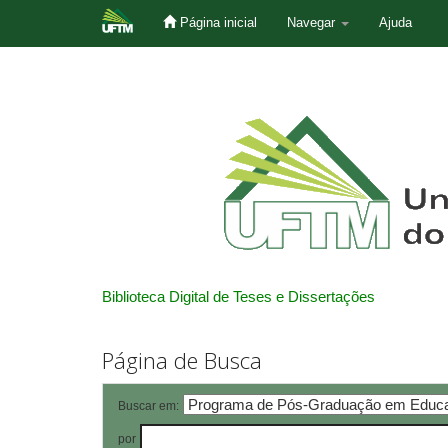
Página inicial
Navegar
Ajuda
Skip
navigation
Biblioteca Digital de Teses e Dissertações
Página de Busca
Buscar em:
por