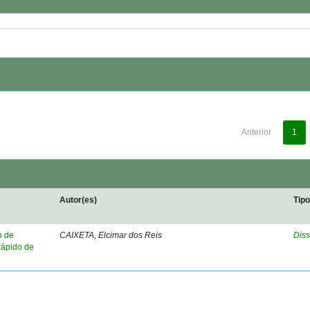
Anterior
1
Autor(es)
Tip
o de
CAIXETA, Elcimar dos Reis
Diss
rápido de