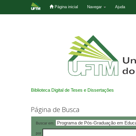
Página inicial
Navegar
Ajuda
Skip
navigation
Biblioteca Digital de Teses e Dissertações
Página de Busca
Buscar em:
por