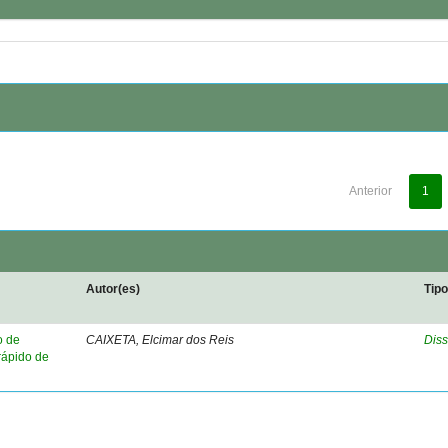
Anterior
1
Autor(es)
Tip
o de
CAIXETA, Elcimar dos Reis
Diss
rápido de