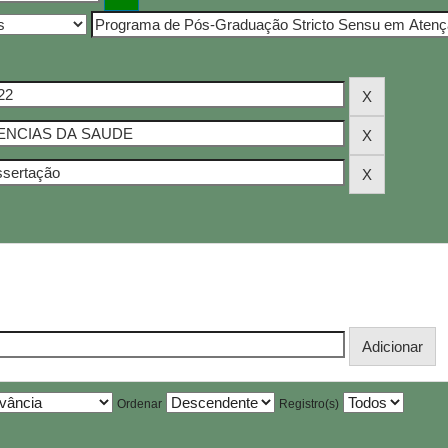
Ordenar
Registro(s)