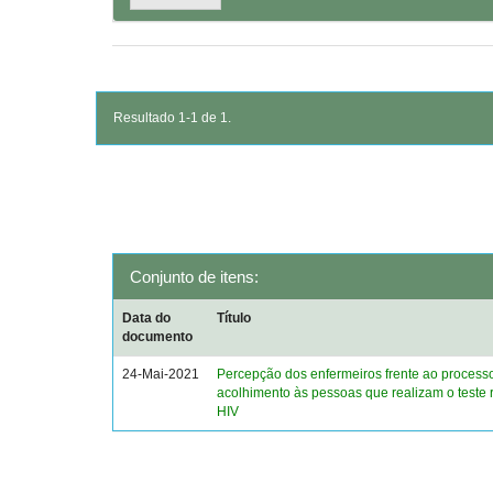
Resultado 1-1 de 1.
Conjunto de itens:
Data do
Título
documento
24-Mai-2021
Percepção dos enfermeiros frente ao process
acolhimento às pessoas que realizam o teste 
HIV