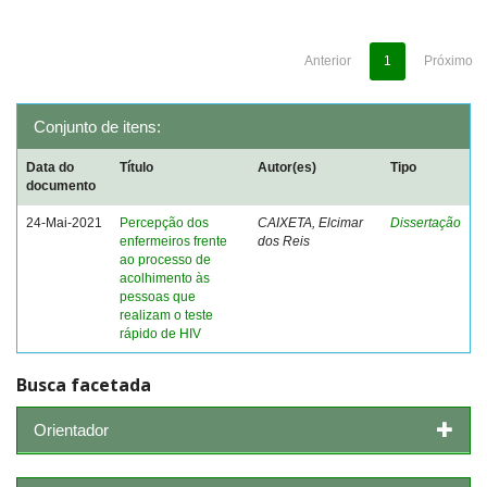
Anterior
1
Próximo
Conjunto de itens:
Data do
Título
Autor(es)
Tipo
documento
24-Mai-2021
Percepção dos
CAIXETA, Elcimar
Dissertação
enfermeiros frente
dos Reis
ao processo de
acolhimento às
pessoas que
realizam o teste
rápido de HIV
Busca facetada
Orientador