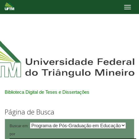
Skip
navigation
Biblioteca Digital de Teses e Dissertações
Página de Busca
Buscar em:
por