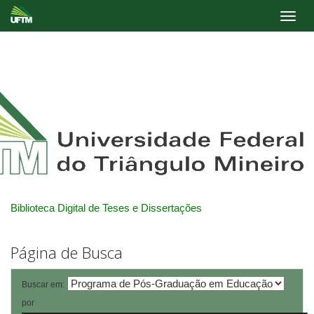
Skip
navigation
Biblioteca Digital de Teses e Dissertações
Página de Busca
Buscar em:
por