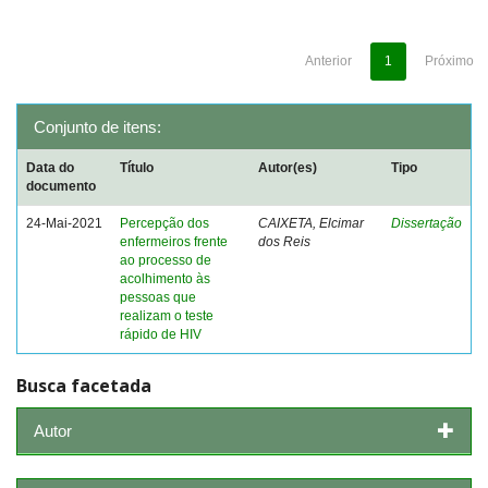
Anterior
1
Próximo
Conjunto de itens:
Data do
Título
Autor(es)
Tipo
documento
24-Mai-2021
Percepção dos
CAIXETA, Elcimar
Dissertação
enfermeiros frente
dos Reis
ao processo de
acolhimento às
pessoas que
realizam o teste
rápido de HIV
Busca facetada
Autor