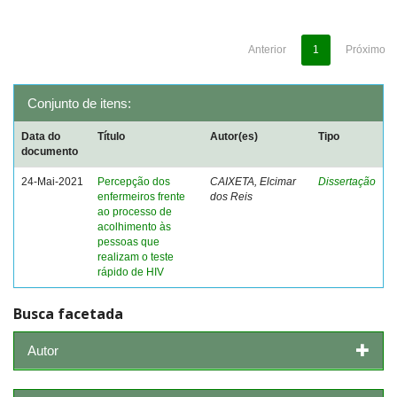
Anterior
1
Próximo
Conjunto de itens:
Data do
Título
Autor(es)
Tipo
documento
24-Mai-2021
Percepção dos
CAIXETA, Elcimar
Dissertação
enfermeiros frente
dos Reis
ao processo de
acolhimento às
pessoas que
realizam o teste
rápido de HIV
Busca facetada
Autor