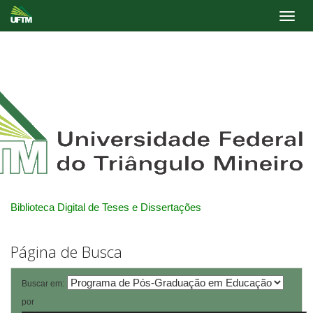
Skip
navigation
Biblioteca Digital de Teses e Dissertações
Página de Busca
Buscar em:
por