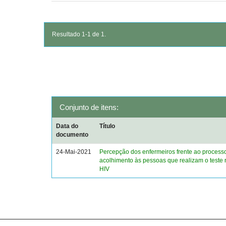
Resultado 1-1 de 1.
Conjunto de itens:
Data do
Título
documento
24-Mai-2021
Percepção dos enfermeiros frente ao process
acolhimento às pessoas que realizam o teste 
HIV