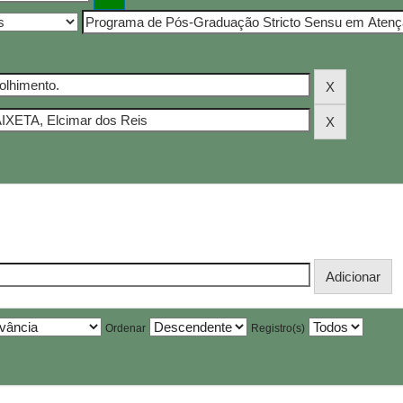
Ordenar
Registro(s)