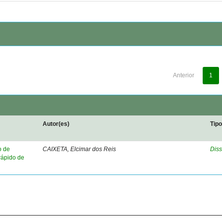
Anterior
1
Autor(es)
Tip
o de
CAIXETA, Elcimar dos Reis
Diss
rápido de