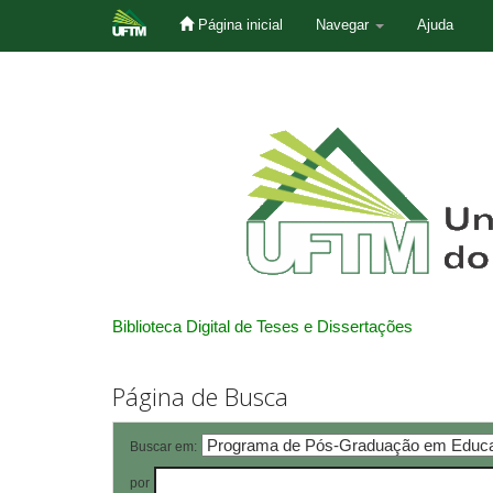
Página inicial
Navegar
Ajuda
Skip
navigation
Biblioteca Digital de Teses e Dissertações
Página de Busca
Buscar em:
por