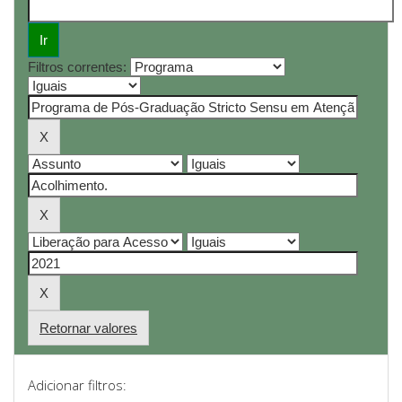
Filtros correntes:
Retornar valores
Adicionar filtros: