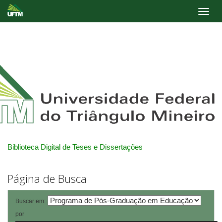
Skip
navigation
Biblioteca Digital de Teses e Dissertações
Página de Busca
Buscar em:
por