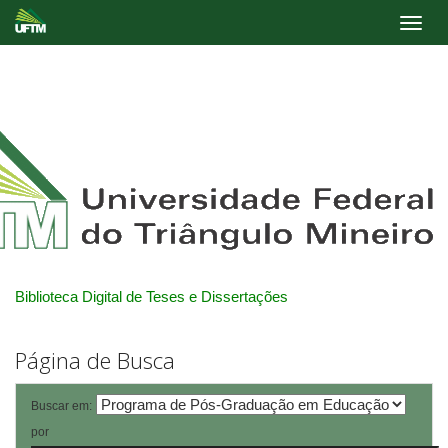
Skip
navigation
Biblioteca Digital de Teses e Dissertações
Página de Busca
Buscar em:
por