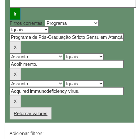
Filtros correntes:
Retornar valores
Adicionar filtros: