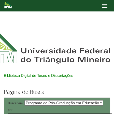
Skip
navigation
Biblioteca Digital de Teses e Dissertações
Página de Busca
Buscar em:
por