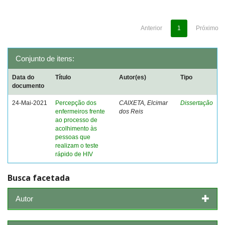
Anterior
1
Próximo
Conjunto de itens:
Data do
Título
Autor(es)
Tipo
documento
24-Mai-2021
Percepção dos
CAIXETA, Elcimar
Dissertação
enfermeiros frente
dos Reis
ao processo de
acolhimento às
pessoas que
realizam o teste
rápido de HIV
Busca facetada
Autor