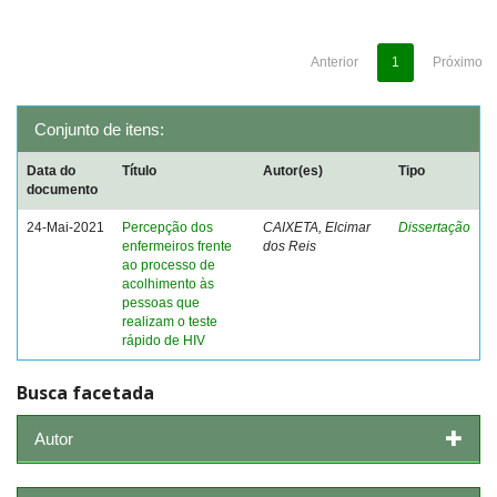
Anterior
1
Próximo
Conjunto de itens:
Data do
Título
Autor(es)
Tipo
documento
24-Mai-2021
Percepção dos
CAIXETA, Elcimar
Dissertação
enfermeiros frente
dos Reis
ao processo de
acolhimento às
pessoas que
realizam o teste
rápido de HIV
Busca facetada
Autor