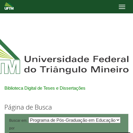
Skip
navigation
Biblioteca Digital de Teses e Dissertações
Página de Busca
Buscar em:
por