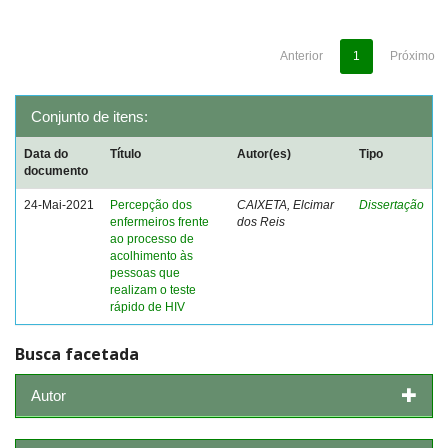
Anterior
1
Próximo
Conjunto de itens:
Data do
Título
Autor(es)
Tipo
documento
24-Mai-2021
Percepção dos
CAIXETA, Elcimar
Dissertação
enfermeiros frente
dos Reis
ao processo de
acolhimento às
pessoas que
realizam o teste
rápido de HIV
Busca facetada
Autor