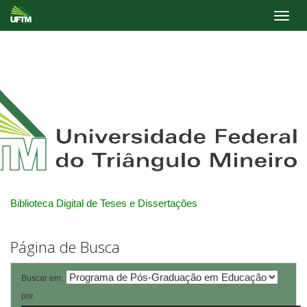
Skip
navigation
Biblioteca Digital de Teses e Dissertações
Página de Busca
Buscar em:
por