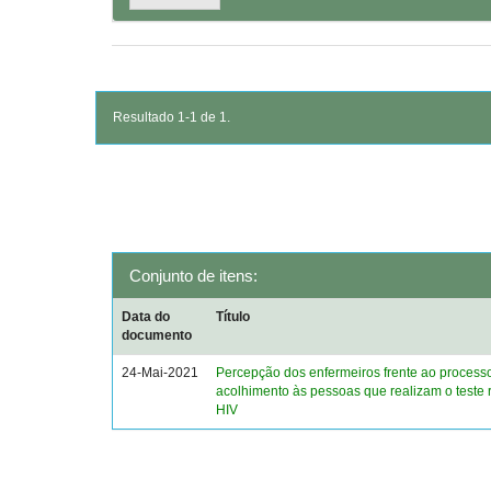
Resultado 1-1 de 1.
Conjunto de itens:
Data do
Título
documento
24-Mai-2021
Percepção dos enfermeiros frente ao process
acolhimento às pessoas que realizam o teste 
HIV