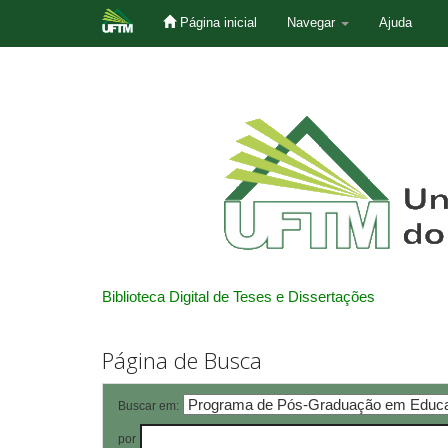
Página inicial
Navegar
Ajuda
Skip
navigation
Biblioteca Digital de Teses e Dissertações
Página de Busca
Buscar em:
por