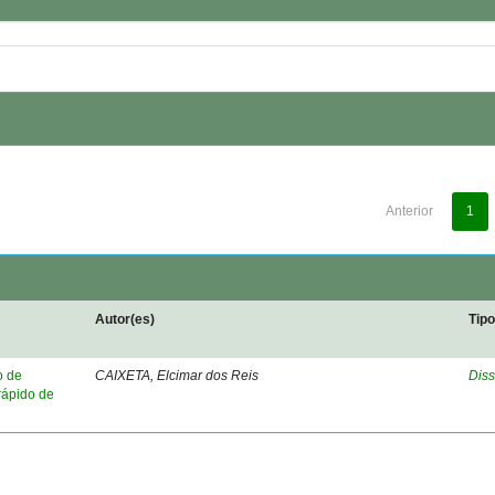
Anterior
1
Autor(es)
Tip
o de
CAIXETA, Elcimar dos Reis
Diss
rápido de