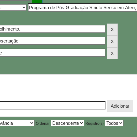
Ordenar
Registro(s)